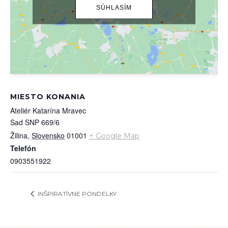
SÚHLASÍM
MIESTO KONANIA
Ateliér Katarína Mravec
Sad SNP 669/6
Žilina
,
Slovensko
01001
+ Google Map
Telefón
0903551922
INŠPIRATÍVNE PONDELKY