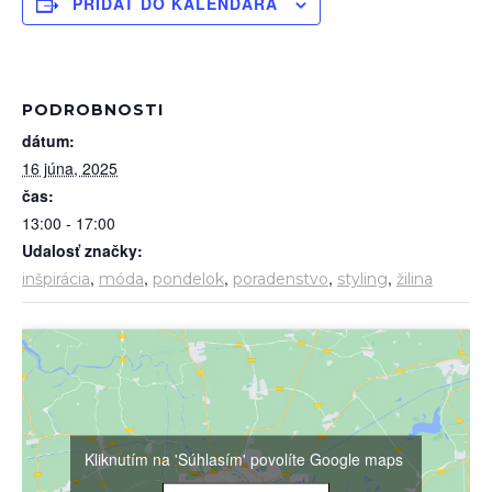
PRIDAŤ DO KALENDÁRA
PODROBNOSTI
dátum:
16 júna, 2025
čas:
13:00 - 17:00
Udalosť značky:
,
,
,
,
,
inšpirácia
móda
pondelok
poradenstvo
styling
žilina
Kliknutím na 'Súhlasím' povolíte Google maps