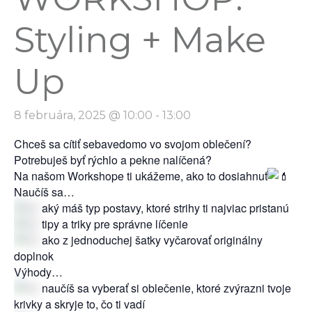
Styling + Make
Up
8 februára, 2025 @ 10:00
-
13:00
Chceš sa cítiť sebavedomo vo svojom oblečení?
Potrebuješ byť rýchlo a pekne nalíčená?
Na našom Workshope ti ukážeme, ako to dosiahnuť
Naučíš sa…
aký máš typ postavy, ktoré strihy ti najviac pristanú
tipy a triky pre správne líčenie
ako z jednoduchej šatky vyčarovať originálny
doplnok
Výhody…
naučíš sa vyberať si oblečenie, ktoré zvýrazni tvoje
krivky a skryje to, čo ti vadí