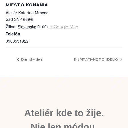
MIESTO KONANIA
Ateliér Katarína Mravec
Sad SNP 669/6
Žilina
,
Slovensko
01001
+ Google Map
Telefón
0903551922
Dámsky deň
INŠPIRATÍVNE PONDELKY
Ateliér kde to žije.
Nie len módou.