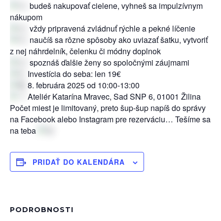
budeš nakupovať cielene, vyhneš sa impulzívnym
nákupom
vždy pripravená zvládnuť rýchle a pekné líčenie
naučíš sa rôzne spôsoby ako uviazať šatku, vytvoriť
z nej náhrdelník, čelenku či módny doplnok
spoznáš ďalšie ženy so spoločnými záujmami
Investícia do seba: len 19€
8. februára 2025 od 10:00-13:00
Ateliér Katarína Mravec, Sad SNP 6, 01001 Žilina
Počet miest je limitovaný, preto šup-šup napíš do správy
na Facebook alebo Instagram pre rezerváciu… Tešíme sa
na teba
PRIDAŤ DO KALENDÁRA
PODROBNOSTI