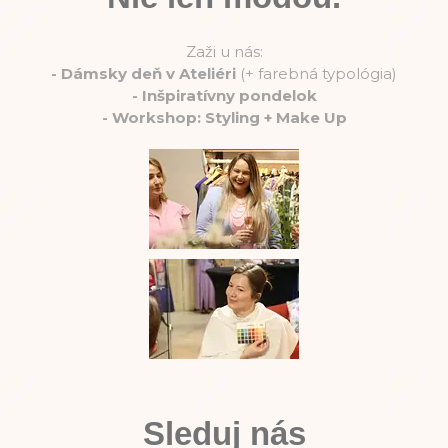
Zaži u nás:
-
Dámsky deň v Ateliéri
(+ farebná typológia)
-
Inšpiratívny pondelok
-
Workshop: Styling + Make Up
Sleduj nás