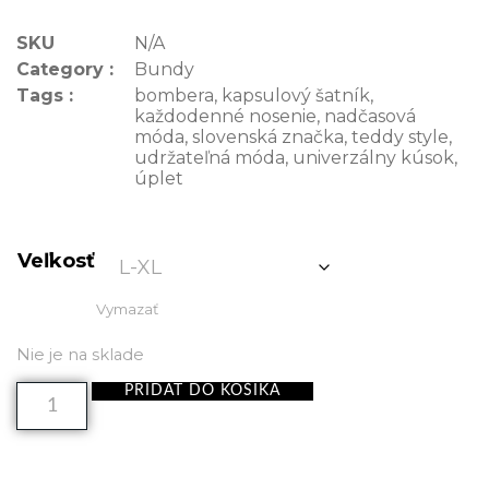
SKU
N/A
Category :
Bundy
Tags :
bombera
,
kapsulový šatník
,
každodenné nosenie
,
nadčasová
móda
,
slovenská značka
,
teddy style
,
udržateľná móda
,
univerzálny kúsok
,
úplet
Veľkosť
Vymazať
Nie je na sklade
PRIDAŤ DO KOŠÍKA