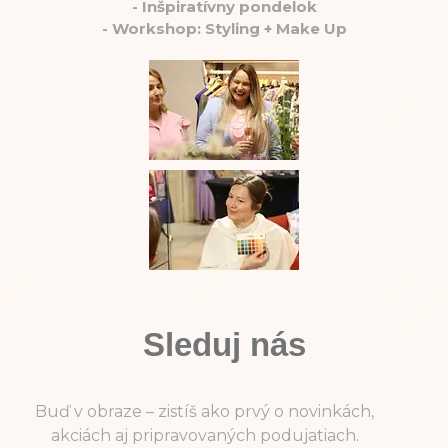
-
Inšpiratívny pondelok
-
Workshop: Styling + Make Up
Sleduj nás
Buď v obraze – zistíš ako prvý o novinkách,
akciách aj pripravovaných podujatiach.