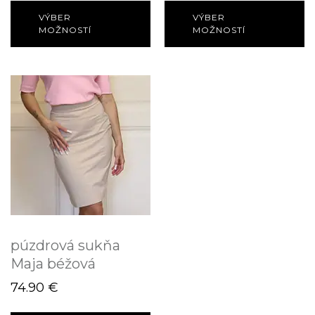
VÝBER
VÝBER
MOŽNOSTÍ
MOŽNOSTÍ
púzdrová sukňa
Maja béžová
74.90
€