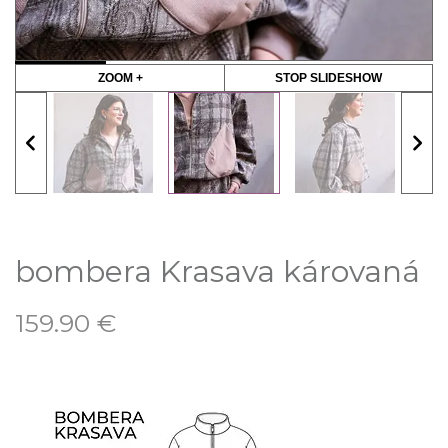
ZOOM +
STOP SLIDESHOW
bombera Krasava károvaná
159.90
€