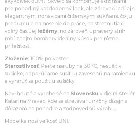
akýkoľvek outfit. Skvelo sa kombinuje s džínsami
pre pohodlný každodenný look, ale zároveň ladí aj s
elegantnými nohavicami či ženskými sukňami, čo ju
predurčuje na nosenie do práce, na stretnutia či
voľný čas. Jej
ležérny
, no zároveň upravený strih
robí z tejto bombery ideálny kúsok pre rôzne
príležitosti.
Zloženie
: 100% polyester
Starostlivosť
: Perte naruby na 30 °C, nesušiť v
sušičke, odporúčame sušiť ju zavesenú na ramienku
a vyhnúť sa použitiu sušičky.
Navrhnuté a vyrobené na
Slovensku
v dielni Ateliér
Katarína Mravec, kde sa stretáva funkčný dizajn s
dôrazom na pohodlie a zodpovednú výrobu.
Modelka nosí veľkosť UNI.