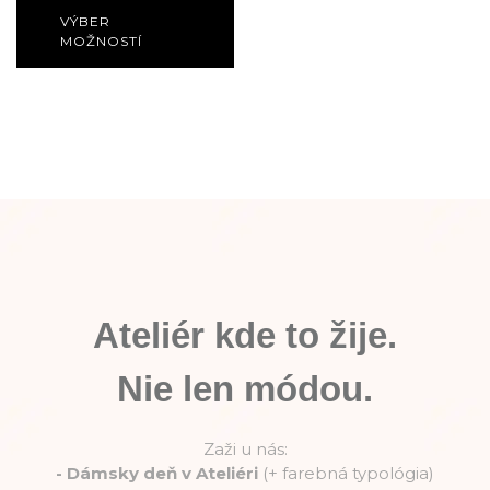
VÝBER
MOŽNOSTÍ
Ateliér kde to žije.
Nie len módou.
Zaži u nás:
-
Dámsky deň v Ateliéri
(+ farebná typológia)