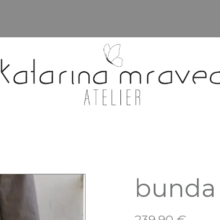
bunda 
239.90
€