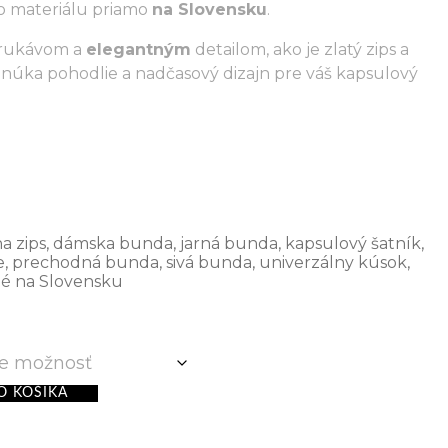
o materiálu priamo
na Slovensku
.
 rukávom a
elegantným
detailom, ako je zlatý zips a
úka pohodlie a nadčasový dizajn pre váš kapsulový
a zips
,
dámska bunda
,
jarná bunda
,
kapsulový šatník
,
e
,
prechodná bunda
,
sivá bunda
,
univerzálny kúsok
,
é na Slovensku
O KOŠÍKA