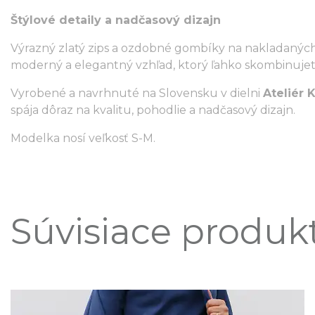
Štýlové detaily a nadčasový dizajn
Výrazný zlatý zips a ozdobné gombíky na nakladaný
moderný a elegantný vzhľad, ktorý ľahko skombinujete
Vyrobené a navrhnuté na Slovensku v dielni
Ateliér 
spája dôraz na kvalitu, pohodlie a nadčasový dizajn.
Modelka nosí veľkosť S-M.
Súvisiace produk