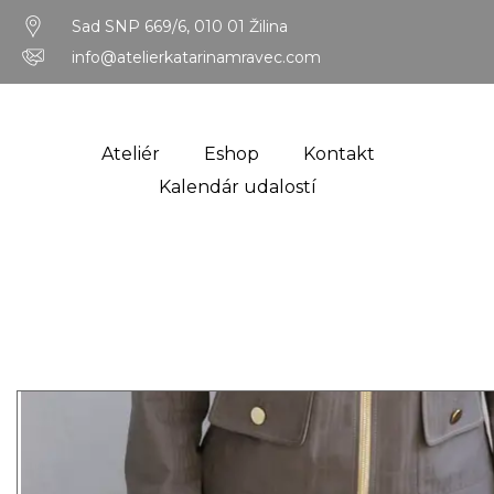
Sad SNP 669/6, 010 01 Žilina
info@atelierkatarinamravec.com
Ateliér
Eshop
Kontakt
Kalendár udalostí