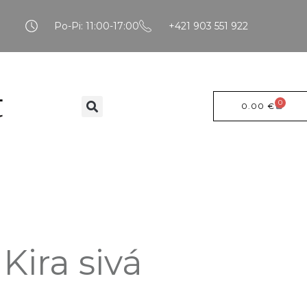
Po-Pi: 11:00-17:00
+421 903 551 922
0
0.00
€
Kira sivá