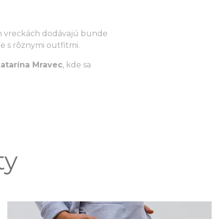
ch vreckách dodávajú bunde
 s rôznymi outfitmi.
Katarína Mravec
, kde sa
ty