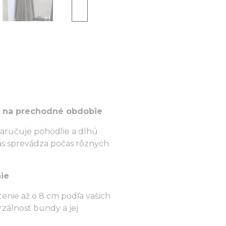
k na prechodné obdobie
zaručuje pohodlie a dlhú
vás sprevádza počas rôznych
ie
enie až o 8 cm podľa vašich
rzálnosť bundy a jej