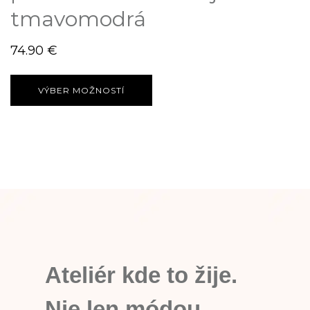
tmavomodrá
74.90
€
VÝBER MOŽNOSTÍ
Ateliér kde to žije.
Nie len módou.