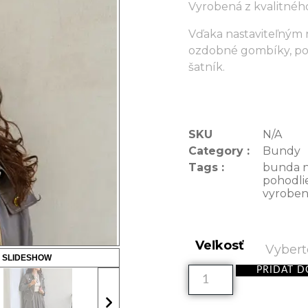
Vyrobená z kvalitnéh
Vďaka nastaviteľným
ozdobné gombíky, pon
šatník.
SKU
N/A
Category :
Bundy
Tags :
bunda n
pohodli
vyroben
Veľkosť
 SLIDESHOW
PRIDAŤ D