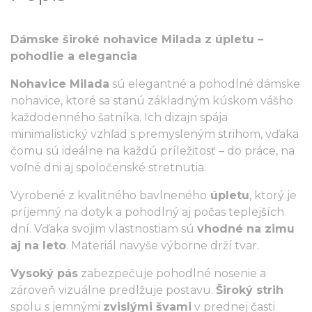
Dámske široké nohavice Milada z úpletu –
pohodlie a elegancia
Nohavice Milada
sú elegantné a pohodlné dámske
nohavice, ktoré sa stanú základným kúskom vášho
každodenného šatníka. Ich dizajn spája
minimalistický vzhľad s premysleným strihom, vďaka
čomu sú ideálne na každú príležitosť – do práce, na
voľné dni aj spoločenské stretnutia.
Vyrobené z kvalitného bavlneného
úpletu
, ktorý je
príjemný na dotyk a pohodlný aj počas teplejších
dní. Vďaka svojim vlastnostiam sú
vhodné na zimu
aj na leto
. Materiál navyše výborne drží tvar.
Vysoký pás
zabezpečuje pohodlné nosenie a
zároveň vizuálne predlžuje postavu.
Široký strih
spolu s jemnými
zvislými švami
v prednej časti