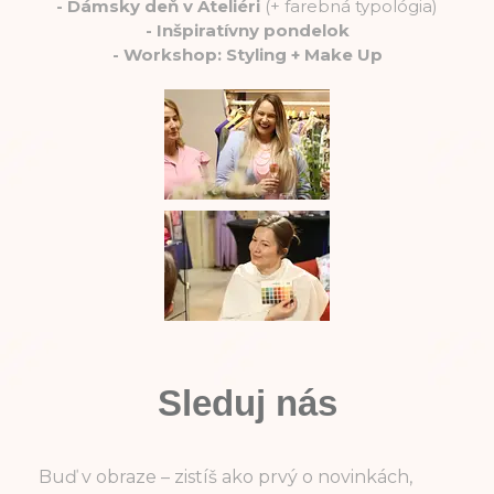
-
Dámsky deň v Ateliéri
(+ farebná typológia)
-
Inšpiratívny pondelok
-
Workshop: Styling + Make Up
Sleduj nás
Buď v obraze – zistíš ako prvý o novinkách,