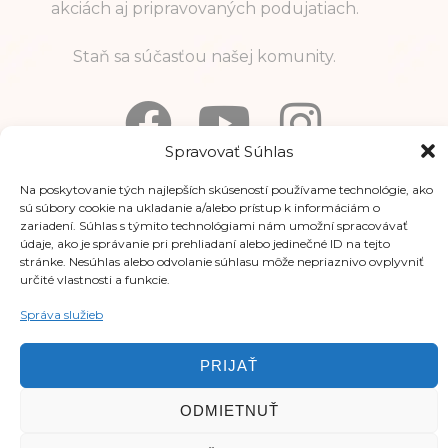
akciách aj pripravovaných podujatiach.
Staň sa súčasťou našej komunity.
Spravovať Súhlas
Na poskytovanie tých najlepších skúseností používame technológie, ako
Informácie
sú súbory cookie na ukladanie a/alebo prístup k informáciám o
zariadení. Súhlas s týmito technológiami nám umožní spracovávať
údaje, ako je správanie pri prehliadaní alebo jedinečné ID na tejto
stránke. Nesúhlas alebo odvolanie súhlasu môže nepriaznivo ovplyvniť
určité vlastnosti a funkcie.
Správa služieb
PRIJAŤ
ODMIETNUŤ