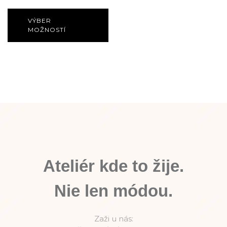
VÝBER
MOŽNOSTÍ
Ateliér kde to žije.
Nie len módou.
Zaži u nás: