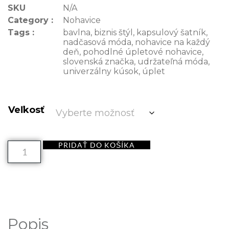
SKU
N/A
Category :
Nohavice
Tags :
bavlna
,
biznis štýl
,
kapsulový šatník
,
nadčasová móda
,
nohavice na každý
deň
,
pohodlné úpletové nohavice
,
slovenská značka
,
udržateľná móda
,
univerzálny kúsok
,
úplet
Veľkosť
PRIDAŤ DO KOŠÍKA
Popis