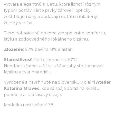
vytvára elegantnú siluetu, ktorá lichotí rôznym
typom postáv. Tieto prvky zároveň opticky
zoštíhľujú nohy a dodávajú outfitu uhladený,
ženský vzhľad.
Tieto nohavice sú dokonalým spojením komfortu,
štýlu a zodpovedného lokálneho dizajnu.
Zloženie
: 92% bavlna, 8% elastan
Starostlivosť
: Perte jemne na 30°C.
Neodporúčame sušiť v sušičke, aby ste zachovali
kvalitu a tvar materiálu.
Vyrobené a navrhnuté na Slovensku v dielni
Ateliér
Katarína Mravec
, kde sa spája dôraz na kvalitu,
pohodlie a nadčasový dizajn.
Modelka nosí veľkosť 38.