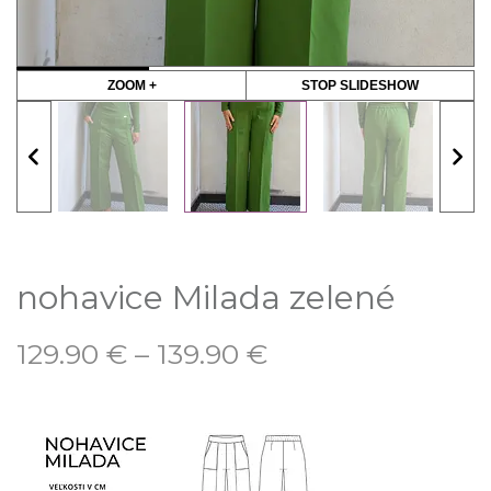
ZOOM +
STOP SLIDESHOW
nohavice Milada zelené
129.90
€
–
139.90
€