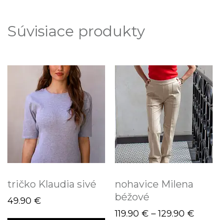
Súvisiace produkty
tričko Klaudia sivé
nohavice Milena
béžové
49.90
€
119.90
€
–
129.90
€