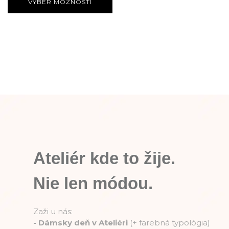
VÝBER MOŽNOSTÍ
Ateliér kde to žije.
Nie len módou.
Zaži u nás:
-
Dámsky deň v Ateliéri
(+ farebná typológia)