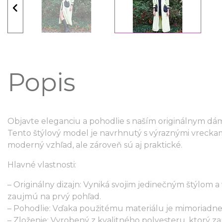
Popis
Objavte eleganciu a pohodlie s naším originálnym d
Tento štýlový model je navrhnutý s výraznými vreckam
moderný vzhľad, ale zároveň sú aj praktické.
Hlavné vlastnosti:
– Originálny dizajn: Vyniká svojim jedinečným štýlom a
zaujmú na prvý pohľad.
– Pohodlie: Vďaka použitému materiálu je mimoriadne
– Zloženie: Vyrobený z kvalitného polyesteru, ktorý za