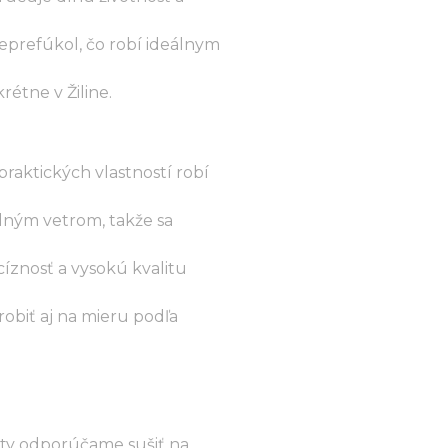
neprefúkol, čo robí ideálnym
étne v Žiline.
praktických vlastností robí
dným vetrom, takže sa
cíznosť a vysokú kvalitu
robiť aj na mieru podľa
ity odporúčame sušiť na