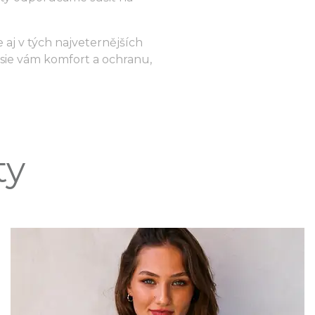
e aj v tých najveternějších
sie vám komfort a ochranu,
ty