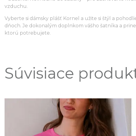
vzduchu.
Vyberte si dámsky plášť Kornel a užite si štýl a pohodli
dňoch. Je dokonalým doplnkom vášho šatníka a prine
ktorú potrebujete.
Súvisiace produk