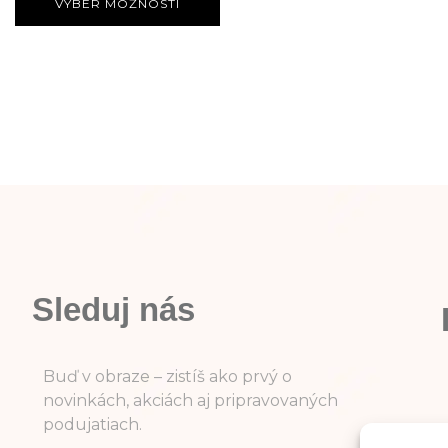
VÝBER MOŽNOSTÍ
Sleduj nás
Buď v obraze – zistíš ako prvý o
novinkách, akciách aj pripravovaných
podujatiach.