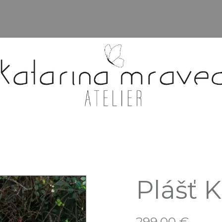
Plášť 
299.00
€