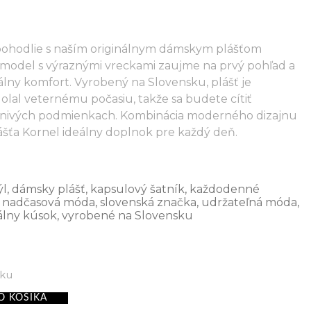
pohodlie s naším originálnym dámskym plášťom
ý model s výraznými vreckami zaujme na prvý pohľad a
ny komfort. Vyrobený na Slovensku, plášť je
olal veternému počasiu, takže sa budete cítiť
aznivých podmienkach. Kombinácia moderného dizajnu
lášťa Kornel ideálny doplnok pre každý deň.
ýl
,
dámsky plášť
,
kapsulový šatník
,
každodenné
,
nadčasová móda
,
slovenská značka
,
udržateľná móda
,
álny kúsok
,
vyrobené na Slovensku
vku
O KOŠÍKA