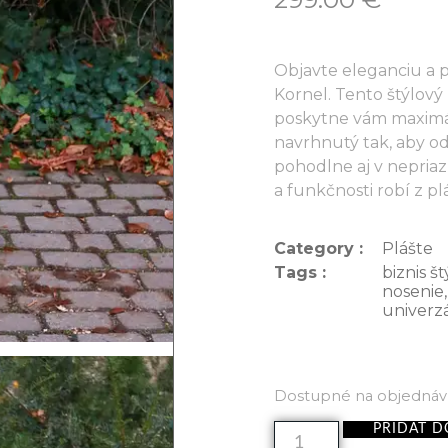
Objavte eleganciu a 
Kornel. Tento štýlov
poskytne vám maximál
navrhnutý tak, aby od
pohodlne aj v nepri
a funkčnosti robí z p
Category :
Plášte
Tags :
biznis št
nosenie
univerz
Dostupné na objedná
PRIDAŤ D