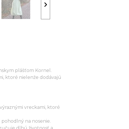
ámskym plášťom Kornel.
i, ktoré nielenže dodávajú
 výraznými vreckami, ktoré
 pohodlný na nosenie.
ručuje dlhú životnosť a