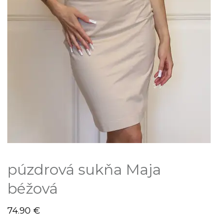
púzdrová sukňa Maja
béžová
74.90
€