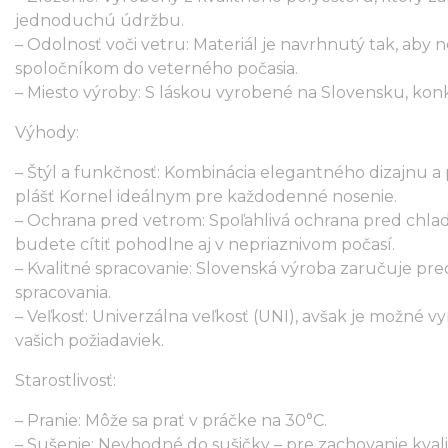
jednoduchú údržbu.
– Odolnosť voči vetru: Materiál je navrhnutý tak, aby 
spoločníkom do veterného počasia.
– Miesto výroby: S láskou vyrobené na Slovensku, konkr
Výhody:
– Štýl a funkčnosť: Kombinácia elegantného dizajnu a 
plášť Kornel ideálnym pre každodenné nosenie.
– Ochrana pred vetrom: Spoľahlivá ochrana pred chla
budete cítiť pohodlne aj v nepriaznivom počasí.
– Kvalitné spracovanie: Slovenská výroba zaručuje pre
spracovania.
– Veľkosť: Univerzálna veľkosť (UNI), avšak je možné vy
vašich požiadaviek.
Starostlivosť:
– Pranie: Môže sa prať v práčke na 30°C.
– Sušenie: Nevhodné do sušičky – pre zachovanie kval