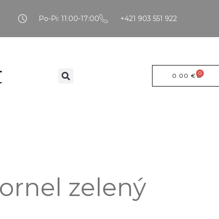
Po-Pi: 11:00-17:00
+421 903 551 922
0
0.00
€
Kornel zelený