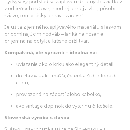
Tyrkysový podklad so záplavou drobných kvietkov
v odtieňoch ružovej, modrej, bielej a žltej pôsobí
sviežo, romanticky a hravo zároveň.
Je ušitá z jemného, splývavého materiálu s leskom
pripomínajúcim hodváb – ľahká na nosenie,
príjemná na dotyk a krásne drží tvar.
Kompaktná, ale výrazná – ideálna na:
uviazanie okolo krku ako elegantný detail,
do vlasov – ako mašľa, čelenka či doplnok do
copu,
previazaná na zápästí alebo kabelke,
ako vintage doplnok do výstrihu či košele.
Slovenská výroba s dušou
S láskou navrhnutá a ušitá na Slovensku – s