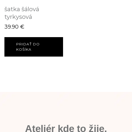
šatka šálová
tyrkysová
39.90
€
PRIDAŤ DO
KOŠÍKA
Ateliér kde to žije.