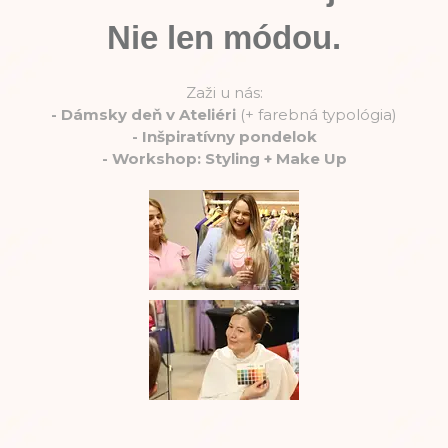
Nie len módou.
Zaži u nás:
-
Dámsky deň v Ateliéri
(+ farebná typológia)
-
Inšpiratívny pondelok
-
Workshop: Styling + Make Up