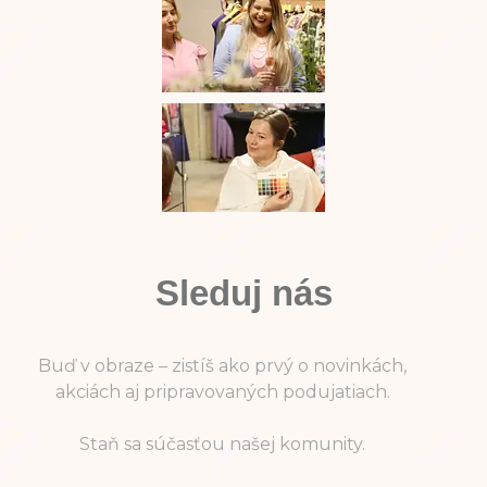
Sleduj nás
Buď v obraze – zistíš ako prvý o novinkách,
akciách aj pripravovaných podujatiach.
Staň sa súčasťou našej komunity.