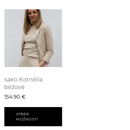
sako Kornélia
béžové
154.90
€
VÝBER
MOŽNOSTÍ