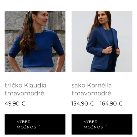
tričko Klaudia
sako Kornélia
tmavomodré
tmavomodré
49.90
€
154.90
€
–
164.90
€
VÝBER
VÝBER
MOŽNOSTÍ
MOŽNOSTÍ