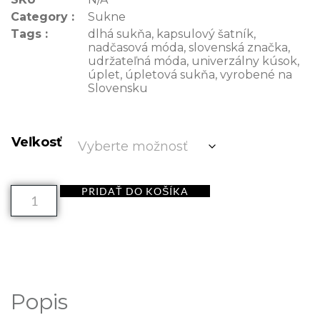
Category :
Sukne
Tags :
dlhá sukňa
,
kapsulový šatník
,
nadčasová móda
,
slovenská značka
,
udržateľná móda
,
univerzálny kúsok
,
úplet
,
úpletová sukňa
,
vyrobené na
Slovensku
Veľkosť
PRIDAŤ DO KOŠÍKA
Popis