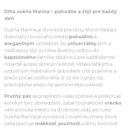
Dlhá sukňa Marína – pohodlie a štýl pre každý
deň
Sukňa Marína je stvorená pre ženy, ktoré hľadajú
dokonalú rovnováhu medzi
pohodlím
a
elegantným
vzhľadom. Jej
univerzálny
strih a
nadčasový štýl ju robia skvelou voľbou do
kapsulového
šatníka, ideálnou pre každodenné
nosenie aj špeciálne príležitosti. Vďaka ľahkým a
vzdušným materiálom sa budete cítiť príjemne a
sviežo počas celého dňa, či už ste v práci, na
prechádzke alebo na spoločenskej udalosti.
Pružný pás
sa prispôsobí vašej postave a poskytuje
komfort bez obmedzení, zatiaľ čo praktické
vrecko
vám ponúka miesto na drobnosti vždy po ruke.
Sukňa Marína je vyrobená z kvalitnej zmesi, ktorá
zabezpečuje
mäkkosť
,
pružnosť
a dlhú životnosť.