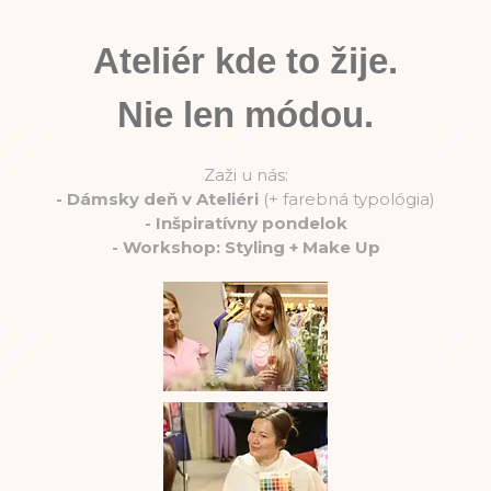
Ateliér kde to žije.
Nie len módou.
Zaži u nás:
-
Dámsky deň v Ateliéri
(+ farebná typológia)
-
Inšpiratívny pondelok
-
Workshop: Styling + Make Up