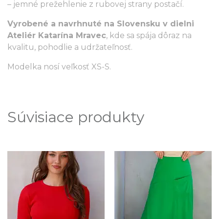
– jemné prežehlenie z rubovej strany postačí.
Vyrobené a navrhnuté na Slovensku v dielni
Ateliér Katarína Mravec
, kde sa spája dôraz na
kvalitu, pohodlie a udržateľnosť.
Modelka nosí veľkosť XS-S.
Súvisiace produkty