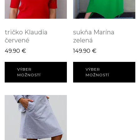
tričko Klaudia
sukňa Marína
červené
zelená
49.90
€
149.90
€
VÝBER
VÝBER
MOŽNOSTÍ
MOŽNOSTÍ