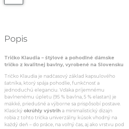
Popis
Tričko Klaudia – štýlové a pohodlné dámske
tričko z kvalitnej bavlny, vyrobené na Slovensku
Tričko Klaudia je nadčasový základ kapsulového
šatníka, ktorý spája pohodlie, funkčnosť a
jednoduchú eleganciu. Vďaka príjemnému
bavlnenému úpletu (95 % bavlna, 5 % elastan) je
mäkké, priedušné a výborne sa prispôsobí postave.
Klasický
okrúhly výstrih
a minimalistický dizajn
robia z tohto trička univerzálny kúsok vhodný na
každý deň – do práce, na voľný čas, aj ako vrstvu pod