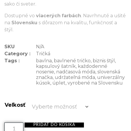
sako či sveter.
Dostupné vo
viacerých
farbách
. Navrhnuté a ušité
na
Slovensku
s dôrazom na kvalitu, funkčnosť a
štýl.
SKU
N/A
Category :
Tričká
Tags :
bavlna
,
bavlnené tričko
,
biznis štýl
,
kapsulový šatník
,
každodenné
nosenie
,
nadčasová móda
,
slovenská
značka
,
udržateľná móda
,
univerzálny
kúsok
,
úplet
,
vyrobené na Slovensku
Veľkosť
PRIDAŤ DO KOŠÍKA