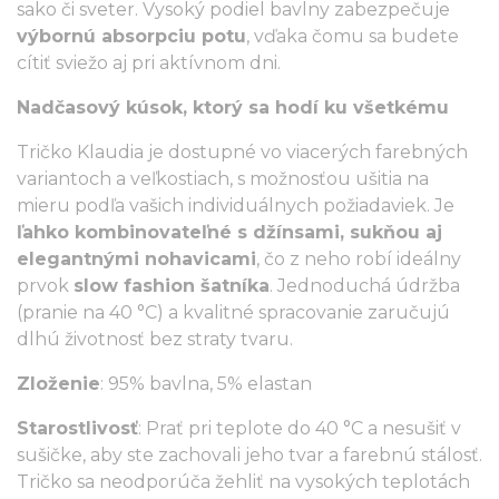
sako či sveter. Vysoký podiel bavlny zabezpečuje
výbornú absorpciu potu
, vďaka čomu sa budete
cítiť sviežo aj pri aktívnom dni.
Nadčasový kúsok, ktorý sa hodí ku všetkému
Tričko Klaudia je dostupné vo viacerých farebných
variantoch a veľkostiach, s možnosťou ušitia na
mieru podľa vašich individuálnych požiadaviek. Je
ľahko kombinovateľné s džínsami, sukňou aj
elegantnými nohavicami
, čo z neho robí ideálny
prvok
slow fashion šatníka
. Jednoduchá údržba
(pranie na 40 °C) a kvalitné spracovanie zaručujú
dlhú životnosť bez straty tvaru.
Zloženie
: 95% bavlna, 5% elastan
Starostlivosť
: Prať pri teplote do 40 °C a nesušiť v
sušičke, aby ste zachovali jeho tvar a farebnú stálosť.
Tričko sa neodporúča žehliť na vysokých teplotách