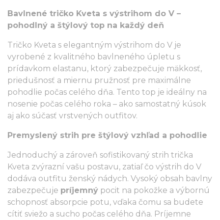
Bavlnené tričko Kveta s výstrihom do V –
pohodlný a štýlový top na každý deň
Tričko Kveta s elegantným výstrihom do V je
vyrobené z kvalitného bavlneného úpletu s
prídavkom elastanu, ktorý zabezpečuje mäkkosť,
priedušnosť a miernu pružnosť pre maximálne
pohodlie počas celého dňa. Tento top je ideálny na
nosenie počas celého roka – ako samostatný kúsok
aj ako súčasť vrstvených outfitov.
Premyslený strih pre štýlový vzhľad a pohodlie
Jednoduchý a zároveň sofistikovaný strih trička
Kveta zvýrazní vašu postavu, zatiaľ čo výstrih do V
dodáva outfitu ženský nádych. Vysoký obsah bavlny
zabezpečuje
príjemný
pocit na pokožke a výbornú
schopnosť absorpcie potu, vďaka čomu sa budete
cítiť sviežo a sucho počas celého dňa. Príjemne