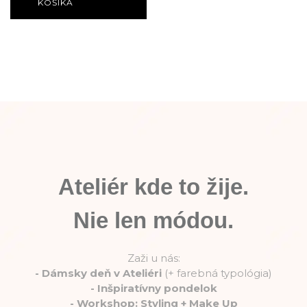
KOŠÍKA
Ateliér kde to žije.
Nie len módou.
Zaži u nás:
-
Dámsky deň v Ateliéri
(+ farebná typológia)
-
Inšpiratívny pondelok
-
Workshop: Styling + Make Up