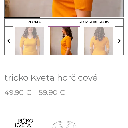
ZOOM +
STOP SLIDESHOW
tričko Kveta horčicové
49.90
€
–
59.90
€