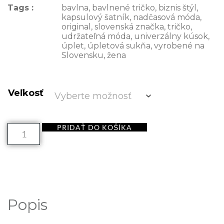
Tags :
bavlna
,
bavlnené tričko
,
biznis štýl
,
kapsulový šatník
,
nadčasová móda
,
original
,
slovenská značka
,
tričko
,
udržateľná móda
,
univerzálny kúsok
,
úplet
,
úpletová sukňa
,
vyrobené na
Slovensku
,
žena
Veľkosť
PRIDAŤ DO KOŠÍKA
Popis