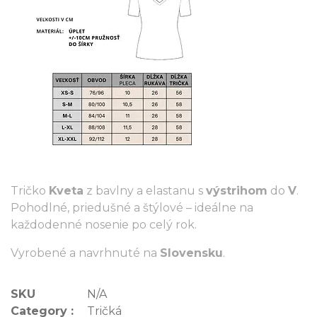
Tričko
Kveta
z bavlny a elastanu s
výstrihom
do
V
.
Pohodlné, priedušné a štýlové – ideálne na
každodenné nosenie po celý rok.
Vyrobené a navrhnuté na
Slovensku
.
SKU
N/A
Category :
Tričká