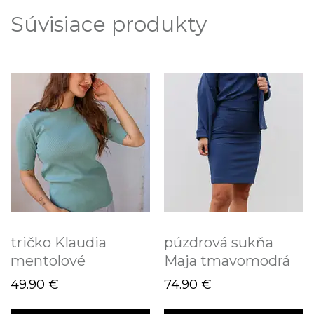
Súvisiace produkty
tričko Klaudia
púzdrová sukňa
mentolové
Maja tmavomodrá
49.90
€
74.90
€