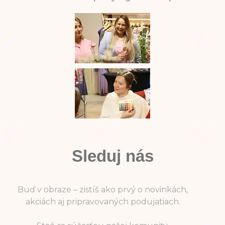
Sleduj nás
Buď v obraze – zistíš ako prvý o novinkách,
akciách aj pripravovaných podujatiach.