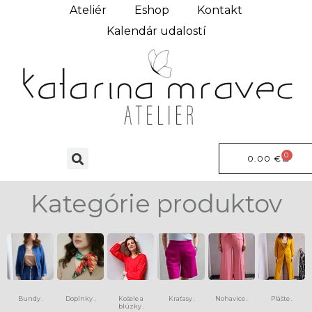
Ateliér
Eshop
Kontakt
Kalendár udalostí
0
0.00
€
Kategórie produktov
Bundy
Doplnky
Košele a
Kraťasy
Nohavice
Plášte
(6)
(13)
(8)
(15)
(9)
blúzky
(4)