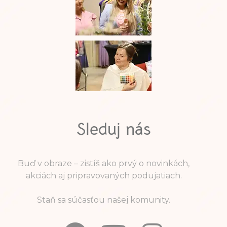
Sleduj nás
Buď v obraze – zistíš ako prvý o novinkách,
akciách aj pripravovaných podujatiach.
Staň sa súčasťou našej komunity.