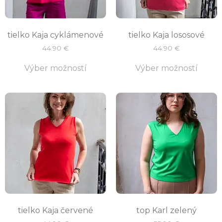
tielko Kaja cyklámenové
tielko Kaja lososové
44.90
€
44.90
€
Výber možností
Výber možností
tielko Kaja červené
top Karl zelený