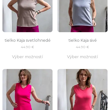
tielko Kaja svetlohnedé
tielko Kaja sivé
44.90
€
44.90
€
Výber možností
Výber možností