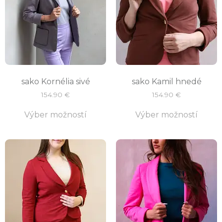
sako Kornélia sivé
sako Kamil hnedé
154.90
€
154.90
€
Výber možností
Výber možností