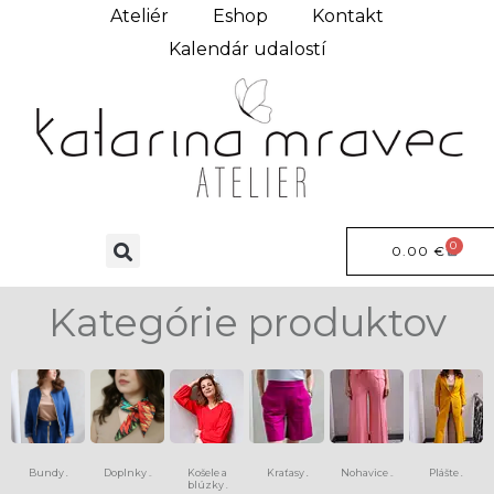
Ateliér
Eshop
Kontakt
Kalendár udalostí
0
0.00
€
Kategórie produktov
Bundy
Doplnky
Košele a
Kraťasy
Nohavice
Plášte
(6)
(13)
(8)
(15)
(9)
blúzky
(4)