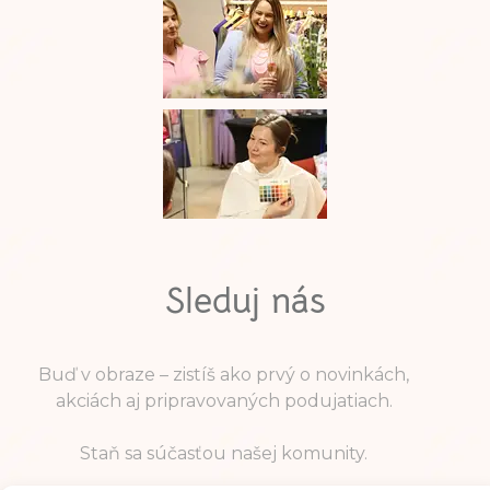
Sleduj nás
Buď v obraze – zistíš ako prvý o novinkách,
akciách aj pripravovaných podujatiach.
Staň sa súčasťou našej komunity.