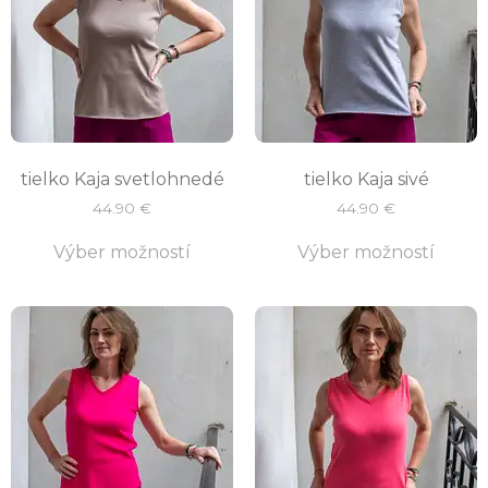
tielko Kaja svetlohnedé
tielko Kaja sivé
44.90
€
44.90
€
Výber možností
Výber možností