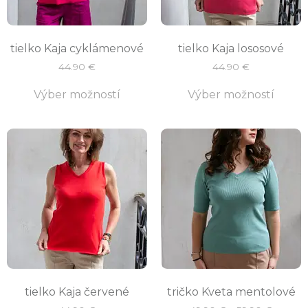
tielko Kaja cyklámenové
tielko Kaja lososové
44.90
€
44.90
€
Výber možností
Výber možností
tielko Kaja červené
tričko Kveta mentolové