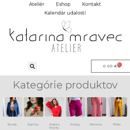
Ateliér
Eshop
Kontakt
Kalendár udalostí
0
0.00
€
Kategórie produktov
Bundy
Doplnky
Košele a
Kraťasy
Nohavice
Plášte
(6)
(13)
(8)
(15)
(9)
blúzky
(4)