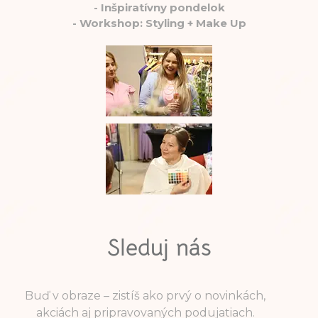
-
Inšpiratívny pondelok
-
Workshop: Styling + Make Up
Sleduj nás
Buď v obraze – zistíš ako prvý o novinkách,
akciách aj pripravovaných podujatiach.