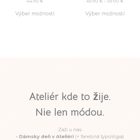
44.90
€
49.90
€
–
59.90
€
Výber možností
Výber možností
Ateliér kde to žije.
Nie len módou.
Zaži u nás:
-
Dámsky deň v Ateliéri
(+ farebná typológia)