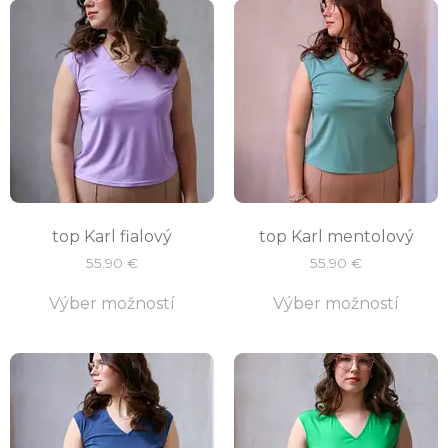
top Karl fialový
top Karl mentolový
55.90
€
55.90
€
Výber možností
Výber možností