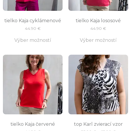
tielko Kaja cyklámenové
tielko Kaja lososové
44.90
€
44.90
€
Výber možností
Výber možností
tielko Kaja červené
top Karl zvierací vzor