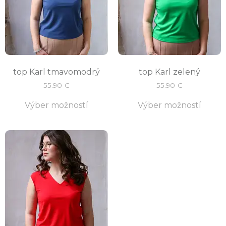
top Karl tmavomodrý
top Karl zelený
55.90
€
55.90
€
Výber možností
Výber možností