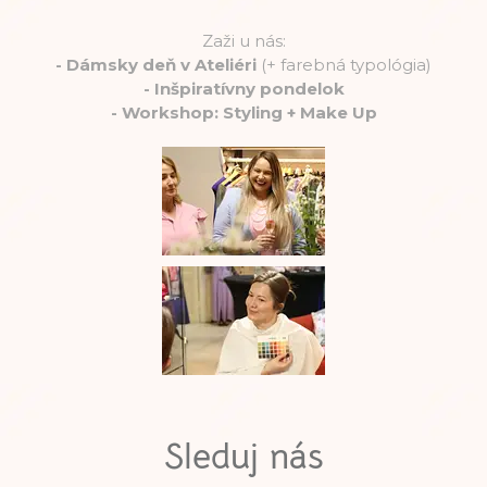
Zaži u nás:
-
Dámsky deň v Ateliéri
(+ farebná typológia)
-
Inšpiratívny pondelok
-
Workshop: Styling + Make Up
Sleduj nás