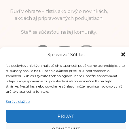
Buď v obraze – zistíš ako prvý o novinkách,
akciách aj pripravovaných podujatiach.
Staň sa súčasťou našej komunity.
Spravovať Súhlas
Na poskytovanie tých najlepších skúseností používame technológie, ako
sú súbory cookie na ukladanie a/alebo prístup k informáciám o
Informácie
zariadení. Súhlas s týmito technológiami nám umožní spracovávať
údaje, ako je správanie pri prehliadaní alebo jedinečné ID na tejto
stránke. Nesúhlas alebo odvolanie súhlasu môže nepriaznivo ovplyvniť
určité vlastnosti a funkcie.
Správa služieb
PRIJAŤ