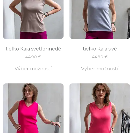
tielko Kaja svetlohnedé
tielko Kaja sivé
44.90
€
44.90
€
Výber možností
Výber možností