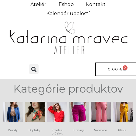
Ateliér
Eshop
Kontakt
Kalendár udalostí
0
0.00
€
Kategórie produktov
Bundy
Doplnky
Košele a
Kraťasy
Nohavice
Plášte
(6)
(13)
(8)
(15)
(9)
blúzky
(4)