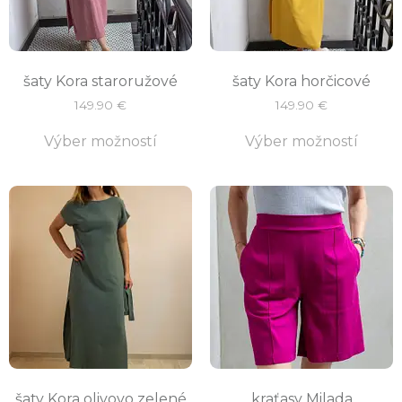
šaty Kora staroružové
šaty Kora horčicové
149.90
€
149.90
€
Výber možností
Výber možností
šaty Kora olivovo zelené
kraťasy Milada