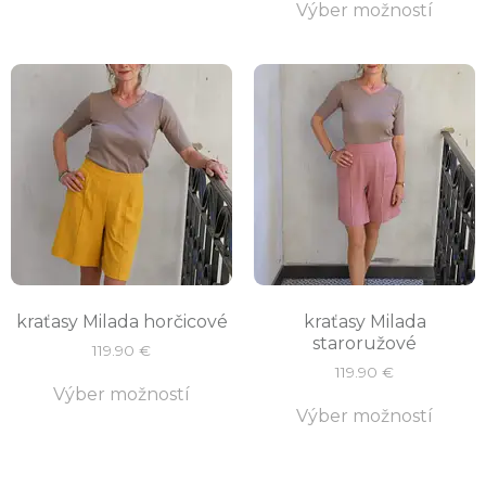
Výber možností
kraťasy Milada horčicové
kraťasy Milada
staroružové
119.90
€
119.90
€
Výber možností
Výber možností