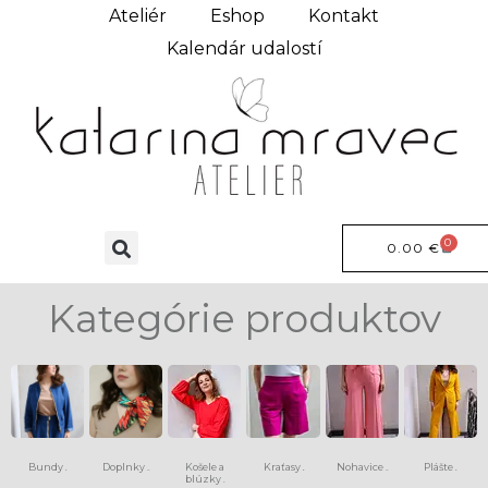
Ateliér
Eshop
Kontakt
Kalendár udalostí
0
0.00
€
Kategórie produktov
Bundy
Doplnky
Košele a
Kraťasy
Nohavice
Plášte
(6)
(13)
(8)
(15)
(9)
blúzky
(4)