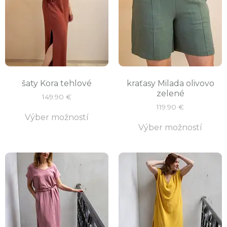
šaty Kora tehlové
kraťasy Milada olivovo
zelené
149.90
€
119.90
€
Výber možností
Výber možností