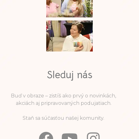
Sleduj nás
Buď v obraze – zistíš ako prvý o novinkách,
akciách aj pripravovaných podujatiach.
Staň sa súčasťou našej komunity.