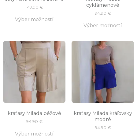
cyklámenové
149.90
€
94.90
€
Výber možností
Výber možností
kraťasy Milada béžové
kraťasy Milada kráľovsky
modré
94.90
€
94.90
€
Výber možností