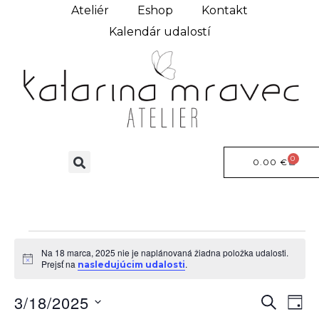
Ateliér
Eshop
Kontakt
Kalendár udalostí
0
0.00
€
Na 18 marca, 2025 nie je naplánovaná žiadna položka udalosti.
Notice
Prejsť na
.
nasledujúcim udalosti
3/18/2025
Udal
Ud
HĽADAŤ
DEŇ