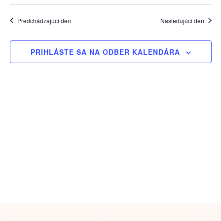
Vyberte
Na
Navi
dátum.
Predchádzajúci deň
Nasledujúci deň
zo
vyhľ
PRIHLÁSTE SA NA ODBER KALENDÁRA
a
zobr