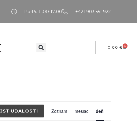
Po-Pi: 11:00-17:00
+421 903 551 922
0
0.00
€
Udalosť
Zoznam
mesiac
deň
JSŤ UDALOSTI
Navigácia
zobrazenia