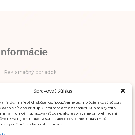
Informácie
Reklamačný poriadok
Ochrana osobných údajov
Spravovať Súhlas
Obchodné podmienky
anie tých najlepších skúseností používame technológie, ako sú súbory
kladanie a/alebo prístup k informáciám o zariadení. Súhlas s týmito
mi nám umožní spracovávať údaje, ako je správanie pri prehliadaní
ečné ID na tejto stránke. Nesúhlas alebo odvolanie súhlasu môže
ovplyvniť určité vlastnosti a funkcie.
ieb