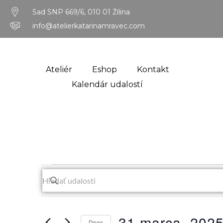
Sad SNP 669/6, 010 01 Žilina
info@atelierkatarinamravec.com
Ateliér
Eshop
Kontakt
Kalendár udalostí
Udalosti
Zadajte
kľúčové
Navigácia
slovo.
Vyhľadajte
vyhľadávania
31 marca, 202
Udalosti
Dnes