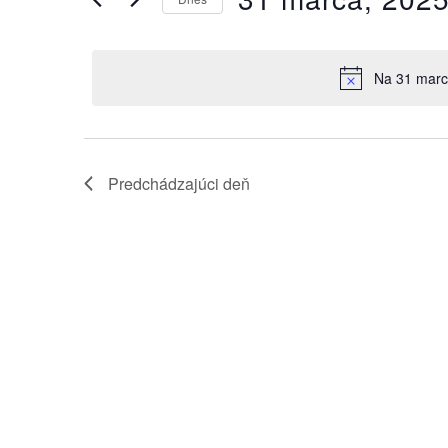
podľa
kľúčového
Vyberte
a
slova.
dátum.
zobrazení
Na 31 marca
Predchádzajúci deň