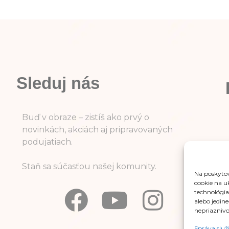
Sleduj nás
Buď v obraze – zistíš ako prvý o
novinkách, akciách aj pripravovaných
podujatiach.
Staň sa súčasťou našej komunity.
Na poskytov
cookie na u
technológia
alebo jedin
nepriaznivo 
Správa služ