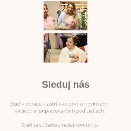
Sleduj nás
Buď v obraze – zistíš ako prvý o novinkách,
akciách aj pripravovaných podujatiach.
Staň sa súčasťou našej komunity.