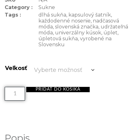
Category :
Sukne
Tags :
dlhá sukňa
,
kapsulový šatník
,
každodenné nosenie
,
nadčasová
móda
,
slovenská značka
,
udržateľná
móda
,
univerzálny kúsok
,
úplet
,
úpletová sukňa
,
vyrobené na
Slovensku
Veľkosť
PRIDAŤ DO KOŠÍKA
Popis