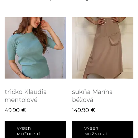
tričko Klaudia
sukňa Marína
mentolové
béžová
49.90
€
149.90
€
VÝBER
VÝBER
MOŽNOSTÍ
MOŽNOSTÍ