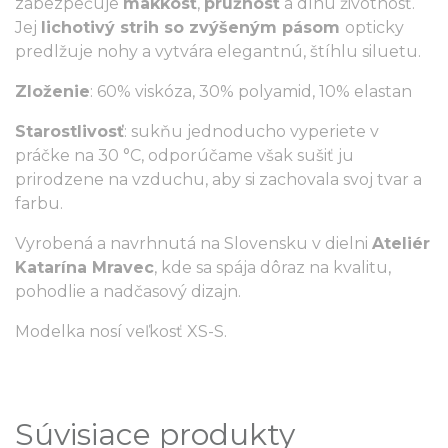
zabezpečuje
mäkkosť
,
pružnosť
a dlhú životnosť.
Jej
lichotivý strih so zvýšeným pásom
opticky
predlžuje nohy a vytvára elegantnú, štíhlu siluetu.
Zloženie
: 60% viskóza, 30% polyamid, 10% elastan
Starostlivosť
: sukňu jednoducho vyperiete v
práčke na 30 °C, odporúčame však sušiť ju
prirodzene na vzduchu, aby si zachovala svoj tvar a
farbu.
Vyrobená a navrhnutá na Slovensku v dielni
Ateliér
Katarína Mravec
, kde sa spája dôraz na kvalitu,
pohodlie a nadčasový dizajn.
Modelka nosí veľkosť XS-S.
Súvisiace produkty