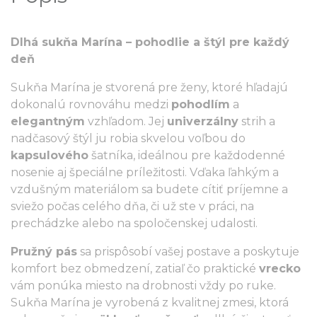
Dlhá sukňa Marína – pohodlie a štýl pre každý
deň
Sukňa Marína je stvorená pre ženy, ktoré hľadajú
dokonalú rovnováhu medzi
pohodlím
a
elegantným
vzhľadom. Jej
univerzálny
strih a
nadčasový štýl ju robia skvelou voľbou do
kapsulového
šatníka, ideálnou pre každodenné
nosenie aj špeciálne príležitosti. Vďaka ľahkým a
vzdušným materiálom sa budete cítiť príjemne a
sviežo počas celého dňa, či už ste v práci, na
prechádzke alebo na spoločenskej udalosti.
Pružný pás
sa prispôsobí vašej postave a poskytuje
komfort bez obmedzení, zatiaľ čo praktické
vrecko
vám ponúka miesto na drobnosti vždy po ruke.
Sukňa Marína je vyrobená z kvalitnej zmesi, ktorá