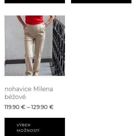
nohavice Milena
béžové
119.90
€
–
129.90
€
VÝBER
MOŽNOSTÍ