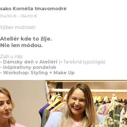
sako Kornélia tmavomodré
Price
154.90
€
–
164.90
€
range:
Tento
154.90 €
Výber možností
produkt
through
má
164.90 €
Ateliér kde to žije.
viacero
variantov.
Nie len módou.
Možnosti
si
Zaži u nás:
môžete
-
Dámsky deň v Ateliéri
(+ farebná typológia)
vybrať
-
Inšpiratívny pondelok
na
-
Workshop: Styling + Make Up
stránke
produktu.