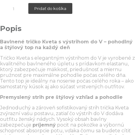
množstvo
Pridať do košíka
tričko
Kveta
tmavomodré
Popis
Bavlnené tričko Kveta s výstrihom do V – pohodlný
a štýlový top na každý deň
Tričko Kveta s elegantným výstrihom do V je vyrobené z
kvalitného bavlneného úpletu s prídavkom elastanu,
ktorý zabezpečuje mäkkosť, priedušnosť a miernu
pružnosť pre maximálne pohodlie počas celého dňa.
Tento top je ideálny na nosenie počas celého roka – ako
samostatný kúsok aj ako súčasť vrstvených outfitov.
Premyslený strih pre štýlový vzhľad a pohodlie
Jednoduchý a zároveň sofistikovaný strih trička Kveta
zvýrazní vašu postavu, zatiaľ čo výstrih do V dodáva
outfitu ženský nádych. Vysoký obsah bavlny
zabezpečuje
príjemný
pocit na pokožke a výbornú
schopnosť absorpcie potu, vďaka čomu sa budete cítiť