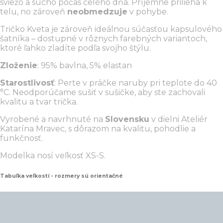
sviežo a sucho počas celého dňa. Príjemne prilieha k
telu, no zároveň
neobmedzuje
v pohybe.
Tričko Kveta je zároveň ideálnou súčasťou kapsulového
šatníka – dostupné v rôznych farebných variantoch,
ktoré ľahko zladíte podľa svojho štýlu.
Zloženie
: 95% bavlna, 5% elastan
Starostlivosť
: Perte v práčke naruby pri teplote do 40
°C. Neodporúčame sušiť v sušičke, aby ste zachovali
kvalitu a tvar trička.
Vyrobené a navrhnuté na
Slovensku
v dielni Ateliér
Katarína Mravec, s dôrazom na kvalitu, pohodlie a
funkčnosť.
Modelka nosí veľkosť XS-S.
Tabuľka veľkostí - rozmery sú orientačné