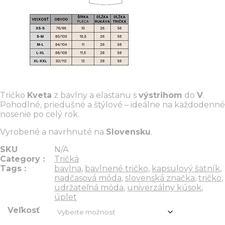
Tričko
Kveta
z bavlny a elastanu s
výstrihom
do
V
.
Pohodlné, priedušné a štýlové – ideálne na každodenné
nosenie po celý rok.
Vyrobené a navrhnuté na
Slovensku
.
SKU
N/A
Category :
Tričká
Tags :
bavlna
,
bavlnené tričko
,
kapsulový šatník
,
nadčasová móda
,
slovenská značka
,
tričko
,
udržateľná móda
,
univerzálny kúsok
,
úplet
Veľkosť