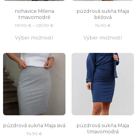
nohavice Milena
púzdrová sukňa Maja
tmavomodré
béžová
119.90
€
–
129.90
€
74.90
€
Výber možností
Výber možností
púzdrová sukňa Maja sivá
púzdrová sukňa Maja
tmavomodrá
74.90
€