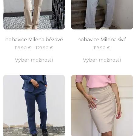
nohavice Milena béžové
nohavice Milena sivé
119.90
€
–
129.90
€
119.90
€
Výber možností
Výber možností