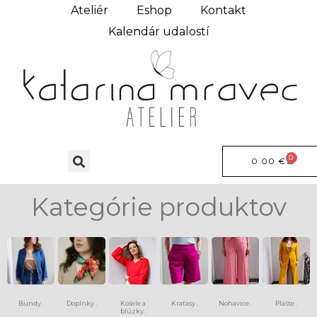
Ateliér
Eshop
Kontakt
Kalendár udalostí
0
0.00
€
Kategórie produktov
Bundy
Doplnky
Košele a
Kraťasy
Nohavice
Plášte
(6)
(13)
(8)
(15)
(9)
blúzky
(4)