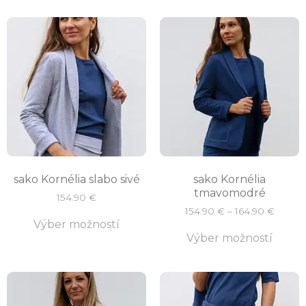
sako Kornélia slabo sivé
sako Kornélia
tmavomodré
154.90
€
154.90
€
–
164.90
€
Výber možností
Výber možností