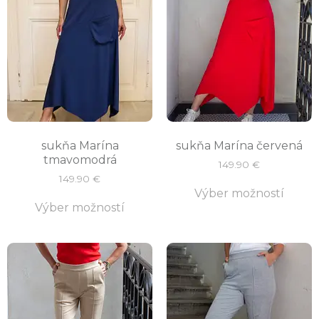
sukňa Marína
sukňa Marína červená
tmavomodrá
149.90
€
149.90
€
Výber možností
Výber možností