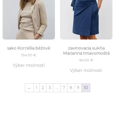
sako Kornélia béžové
zavinovacia sukňa
Marianna tmavomodrá
154.90
€
84.90
€
Výber možností
Výber možností
←
1
2
3
…
7
8
9
10