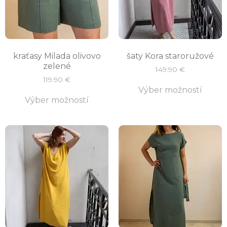
kraťasy Milada olivovo
šaty Kora staroružové
zelené
149.90
€
119.90
€
Výber možností
Výber možností