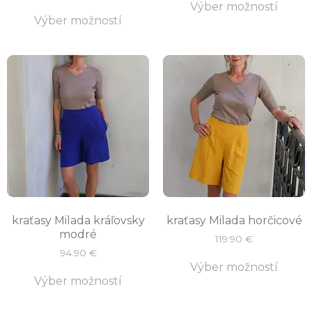
Výber možností
Výber možností
kraťasy Milada kráľovsky
kraťasy Milada horčicové
modré
119.90
€
94.90
€
Výber možností
Výber možností