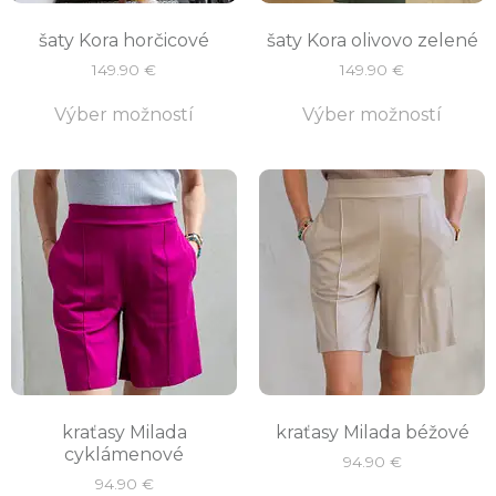
šaty Kora horčicové
šaty Kora olivovo zelené
149.90
€
149.90
€
Výber možností
Výber možností
kraťasy Milada
kraťasy Milada béžové
cyklámenové
94.90
€
94.90
€