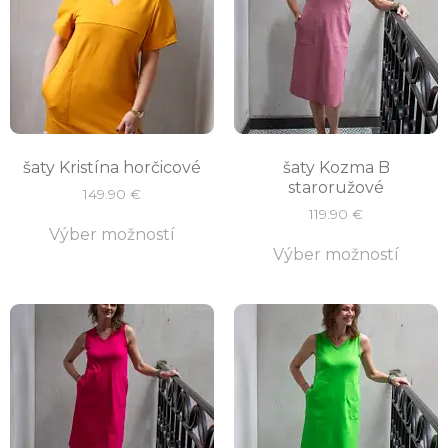
šaty Kristína horčicové
šaty Kozma B
staroružové
149.90
€
119.90
€
Výber možností
Výber možností