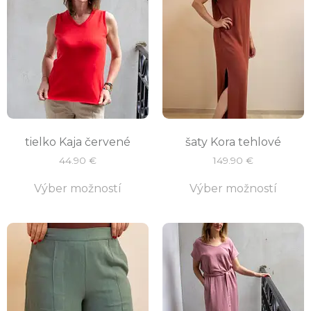
tielko Kaja červené
šaty Kora tehlové
44.90
€
149.90
€
Výber možností
Výber možností