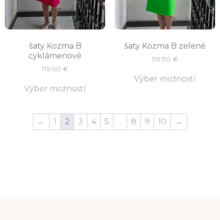
šaty Kozma B
šaty Kozma B zelené
cyklámenové
119.90
€
119.90
€
Výber možností
Výber možností
←
1
2
3
4
5
…
8
9
10
→