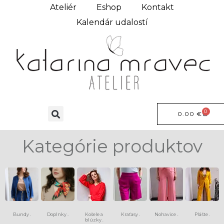
Ateliér
Eshop
Kontakt
Kalendár udalostí
0
0.00
€
Kategórie produktov
Bundy
Doplnky
Košele a
Kraťasy
Nohavice
Plášte
(6)
(13)
(8)
(15)
(9)
blúzky
(4)