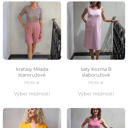
kraťasy Milada
šaty Kozma B
staroružové
slaboružové
119.90
€
119.90
€
Výber možností
Výber možností