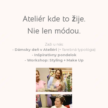
Ateliér kde to žije.
Nie len módou.
Zaži u nás:
-
Dámsky deň v Ateliéri
(+ farebná typológia)
-
Inšpiratívny pondelok
-
Workshop: Styling + Make Up