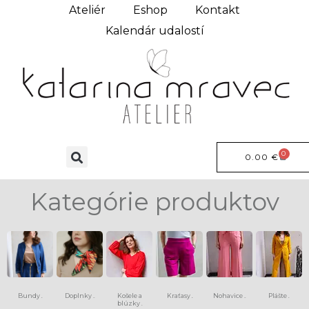
Ateliér
Eshop
Kontakt
Kalendár udalostí
0
0.00
€
Kategórie produktov
Bundy
Doplnky
Košele a
Kraťasy
Nohavice
Plášte
(6)
(13)
(8)
(15)
(9)
blúzky
(4)