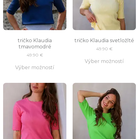
tričko Klaudia
tričko Klaudia svetložlté
tmavomodré
49.90
€
49.90
€
Výber možností
Výber možností