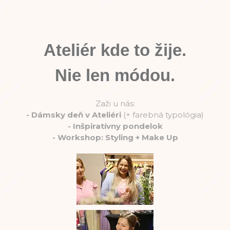
Ateliér kde to žije.
Nie len módou.
Zaži u nás:
-
Dámsky deň v Ateliéri
(+ farebná typológia)
-
Inšpiratívny pondelok
-
Workshop: Styling + Make Up