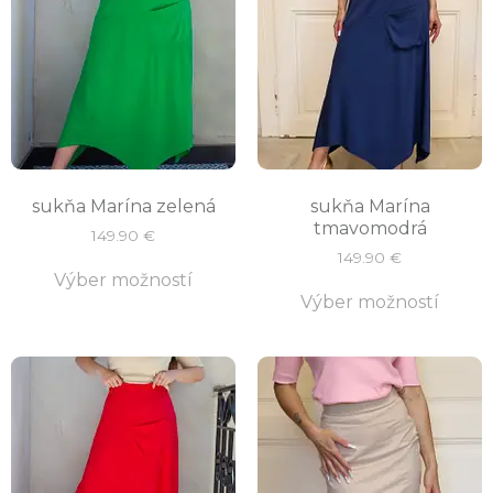
sukňa Marína zelená
sukňa Marína
tmavomodrá
149.90
€
149.90
€
Výber možností
Výber možností