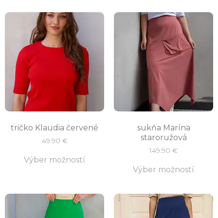
tričko Klaudia červené
sukňa Marína
staroružová
49.90
€
149.90
€
Výber možností
Výber možností