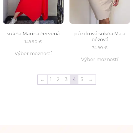
sukňa Marína červená
púzdrová sukňa Maja
béžová
149.90
€
74.90
€
Výber možností
Výber možností
←
1
2
3
4
5
→