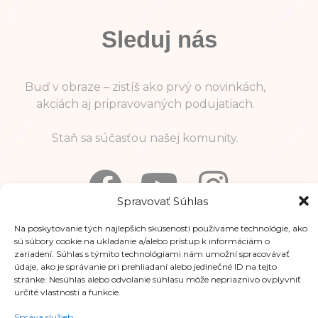
Sleduj nás
Buď v obraze – zistíš ako prvý o novinkách,
akciách aj pripravovaných podujatiach.
Staň sa súčasťou našej komunity.
Spravovať Súhlas
Na poskytovanie tých najlepších skúseností používame technológie, ako
Informácie
sú súbory cookie na ukladanie a/alebo prístup k informáciám o
zariadení. Súhlas s týmito technológiami nám umožní spracovávať
údaje, ako je správanie pri prehliadaní alebo jedinečné ID na tejto
stránke. Nesúhlas alebo odvolanie súhlasu môže nepriaznivo ovplyvniť
určité vlastnosti a funkcie.
Správa služieb