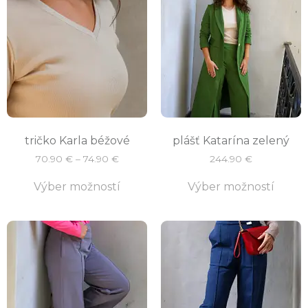
tričko Karla béžové
plášť Katarína zelený
70.90
€
–
74.90
€
244.90
€
Výber možností
Výber možností