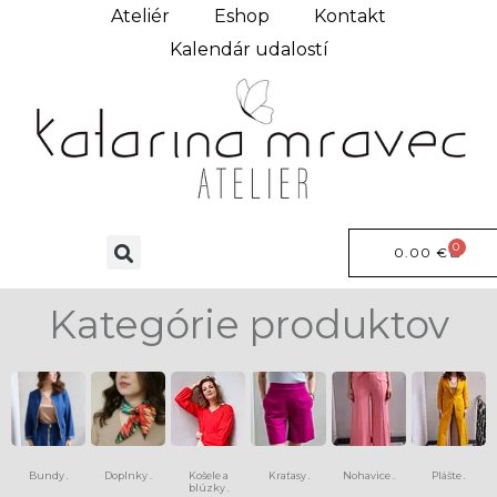
Ateliér
Eshop
Kontakt
Kalendár udalostí
0
0.00
€
Kategórie produktov
Bundy
Doplnky
Košele a
Kraťasy
Nohavice
Plášte
(6)
(13)
(8)
(15)
(9)
blúzky
(4)