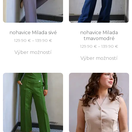
nohavice Milada sivé
nohavice Milada
tmavomodré
129.90
€
–
139.90
€
129.90
€
–
139.90
€
Výber možností
Výber možností