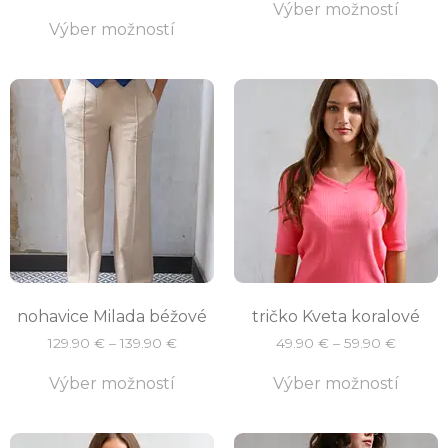
Výber možností
Výber možností
nohavice Milada béžové
tričko Kveta koralové
129.90
€
–
139.90
€
49.90
€
–
59.90
€
Výber možností
Výber možností