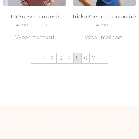
tričko Kveta ružové
tričko Kveta tmavomodré
49.90
€
–
59.90
€
49.90
€
Výber možností
Výber možností
←
1
2
3
4
5
6
7
→