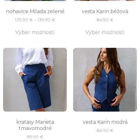
nohavice Milada zelené
vesta Karin béžová
129.90
€
–
139.90
€
84.90
€
Výber možností
Výber možností
kraťasy Marieta
vesta Karin modrá
tmavomodré
84.90
€
89.90
€