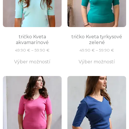
tričko Kveta
tričko Kveta tyrkysové
akvamarínové
zelené
49.90
€
–
59.90
€
49.90
€
–
59.90
€
Výber možností
Výber možností