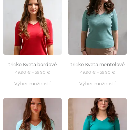
tričko Kveta bordové
tričko Kveta mentolové
49.90
€
–
59.90
€
49.90
€
–
59.90
€
Výber možností
Výber možností