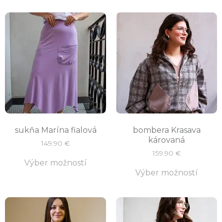
sukňa Marína fialová
bombera Krasava
károvaná
149.90
€
159.90
€
Výber možností
Výber možností