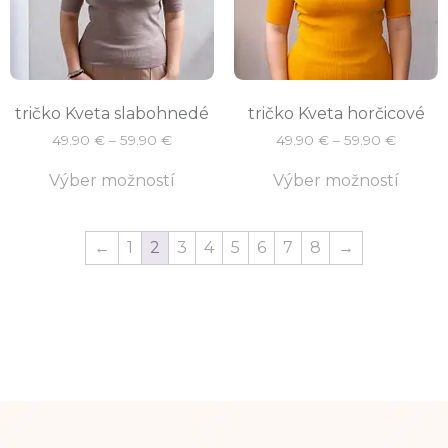
tričko Kveta slabohnedé
tričko Kveta horčicové
49.90
€
–
59.90
€
49.90
€
–
59.90
€
Výber možností
Výber možností
←
1
2
3
4
5
6
7
8
→