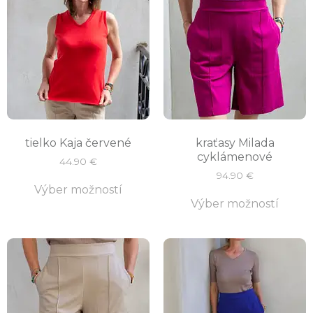
tielko Kaja červené
kraťasy Milada
cyklámenové
44.90
€
94.90
€
Výber možností
Výber možností