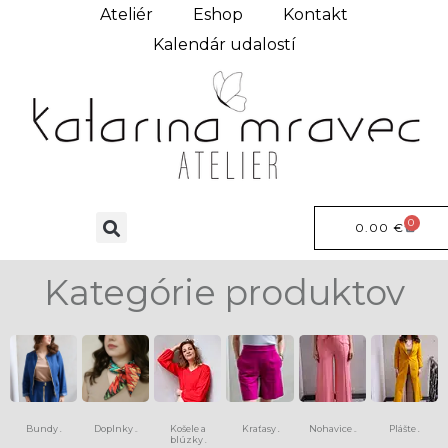
Ateliér
Eshop
Kontakt
Kalendár udalostí
0
0.00
€
Kategórie produktov
Bundy
Doplnky
Košele a
Kraťasy
Nohavice
Plášte
(6)
(13)
(8)
(15)
(9)
blúzky
(4)