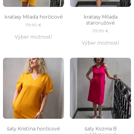
kraťasy Milada horčicové
kraťasy Milada
staroružové
119.90
€
119.90
€
Výber možností
Výber možností
šaty Kristína horčicové
šaty Kozma B