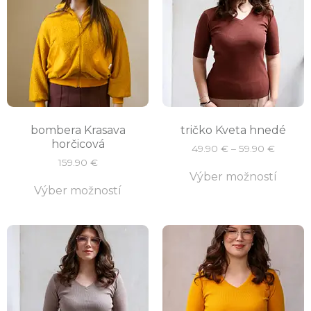
bombera Krasava
tričko Kveta hnedé
horčicová
49.90
€
–
59.90
€
159.90
€
Výber možností
Výber možností