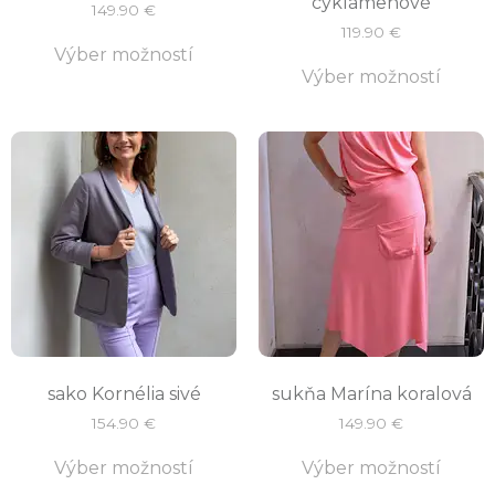
cyklámenové
149.90
€
119.90
€
Výber možností
Výber možností
sako Kornélia sivé
sukňa Marína koralová
154.90
€
149.90
€
Výber možností
Výber možností