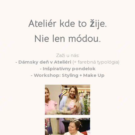
Ateliér kde to žije.
Nie len módou.
Zaži u nás:
-
Dámsky deň v Ateliéri
(+ farebná typológia)
-
Inšpiratívny pondelok
-
Workshop: Styling + Make Up