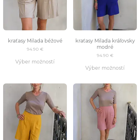
kraťasy Milada béžové
kraťasy Milada kráľovsky
modré
94.90
€
94.90
€
Výber možností
Výber možností